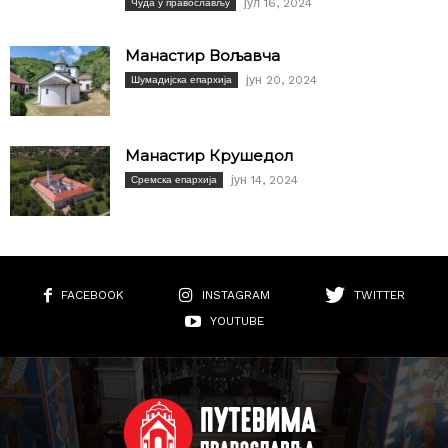
јул 16, 2024
Чуда у православљу
Манастир Вољавча
јун 20, 2024
Шумадијска епархија
Манастир Крушедол
јун 14, 2024
Сремска епархија
FACEBOOK
INSTAGRAM
TWITTER
YOUTUBE