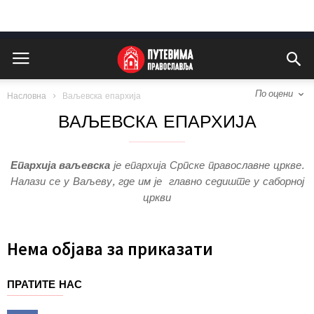
По оцени
Насловна
Ваљевска епархија
ВАЉЕВСКА ЕПАРХИЈА
Епархија ваљевска
је епархија Српске православне цркве.
Налази се у Ваљеву, где им је главно седиште у саборној
цркви
Нема објава за приказати
ПРАТИТЕ НАС