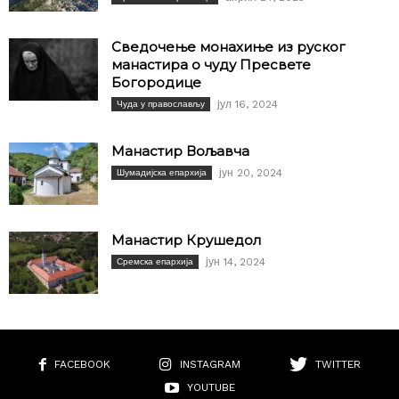
Сведочење монахиње из руског
манастира о чуду Пресвете
Богородице
јул 16, 2024
Чуда у православљу
Манастир Вољавча
јун 20, 2024
Шумадијска епархија
Манастир Крушедол
јун 14, 2024
Сремска епархија
FACEBOOK
INSTAGRAM
TWITTER
YOUTUBE