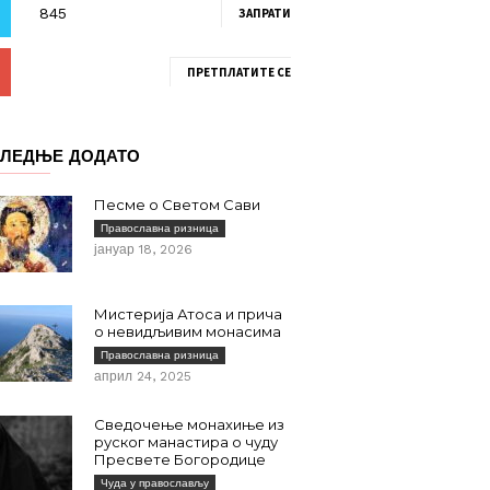
ЗАПРАТИ
ПРЕТПЛАТИТЕ СЕ
ЛЕДЊЕ ДОДАТО
Песме о Светом Сави
Православна ризница
јануар 18, 2026
Мистерија Атоса и прича
о невидљивим монасима
Православна ризница
април 24, 2025
Сведочење монахиње из
руског манастира о чуду
Пресвете Богородице
Чуда у православљу