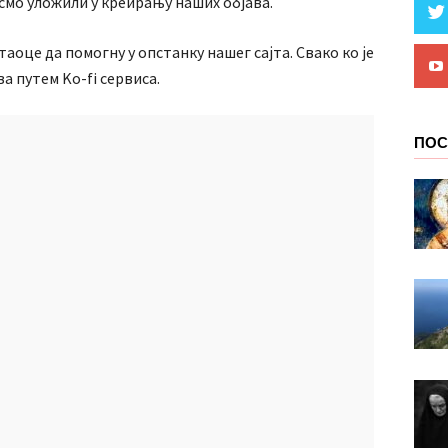
смо уложили у креирању наших објава.
оце да помогну у опстанку нашег сајта. Свако ко је
а путем Ko-fi сервиса.
ПОС