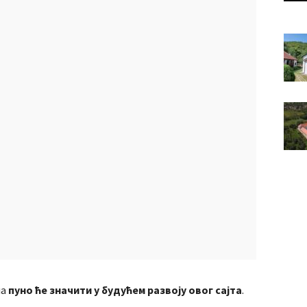
ла
пуно ће значити у будућем развоју овог сајта
.