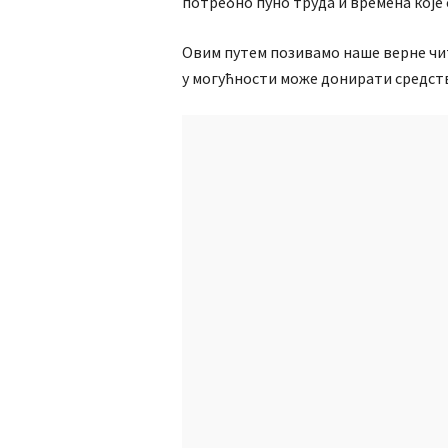
потребно пуно труда и времена које 
Овим путем позивамо наше верне чита
у могућности може донирати средств