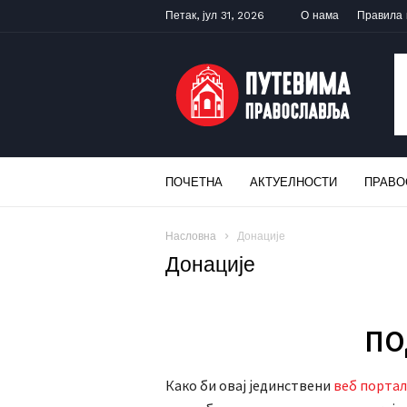
Петак, јул 31, 2026
О нама
Правила
ПУТЕВИМА
ПРАВОСЛАВЉА
ПОЧЕТНА
АКТУЕЛНОСТИ
ПРАВО
Насловна
Донације
Донације
ПО
Како би овај јединствени
веб портал