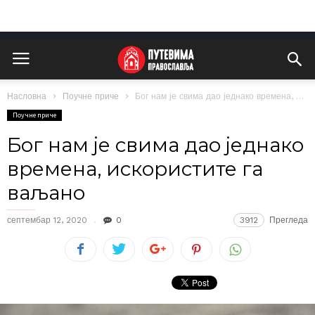
Насловна
Поучне приче
Бог нам је свима дао једнако времена, искористите га ваљано
Поучне приче
Бог нам је свима дао једнако
времена, искористите га
ваљано
септембар 12, 2020
0
3912
Прегледа