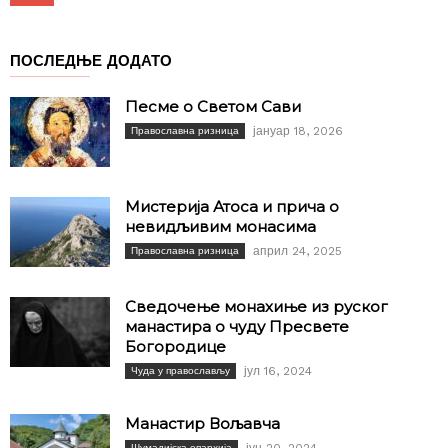
ПОСЛЕДЊЕ ДОДАТО
Песме о Светом Сави
јануар 18, 2026
Православна ризница
Мистерија Атоса и прича о
невидљивим монасима
април 24, 2025
Православна ризница
Сведочење монахиње из руског
манастира о чуду Пресвете
Богородице
јул 16, 2024
Чуда у православљу
Манастир Вољавча
јун 20, 2024
Шумадијска епархија