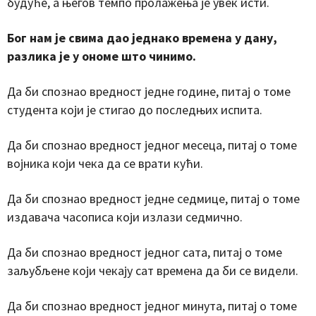
будуће, а његов темпо пролажења је увек исти.
Бог нам је свима дао једнако времена у дану,
разлика је у ономе што чинимо.
Да би спознао вредност једне године, питај о томе
студента који је стигао до последњих испита.
Да би спознао вредност једног месеца, питај о томе
војника који чека да се врати кући.
Да би спознао вредност једне седмице, питај о томе
издавача часописа који излази седмично.
Да би спознао вредност једног сата, питај о томе
заљубљене који чекају сат времена да би се видели.
Да би спознао вредност једног минута, питај о томе