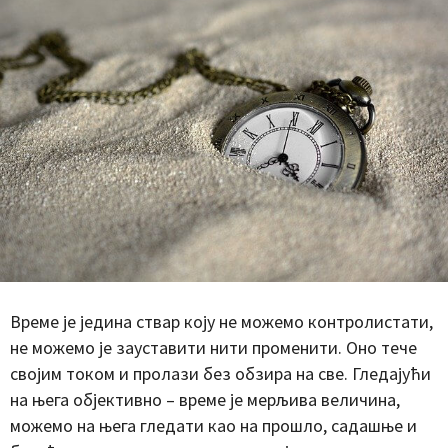
Време је једина ствар коју не можемо контролистати,
не можемо је зауставити нити променити. Оно тече
својим током и пролази без обзира на све. Гледајући
на њега објективно – време је мерљива величина,
можемо на њега гледати као на прошло, садашње и