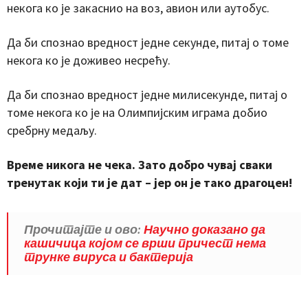
некога ко је закаснио на воз, авион или аутобус.
Да би спознао вредност једне секунде, питај о томе
некога ко је доживео несрећу.
Да би спознао вредност једне милисекунде, питај о
томе некога ко је на Олимпијским играма добио
сребрну медаљу.
Време никога не чека. Зато добро чувај сваки
тренутак који ти је дат – јер он је тако драгоцен!
Прочитајте и ово:
Научно доказано да
кашичица којом се врши причест нема
трунке вируса и бактерија