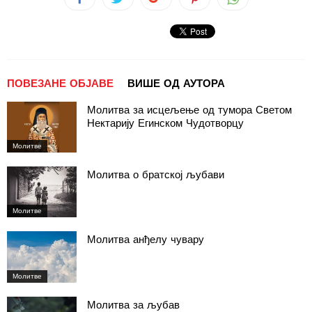
ПОВЕЗАНЕ ОБЈАВЕ
ВИШЕ ОД АУТОРА
Молитва за исцељење од тумора Светом
Нектарију Егинском Чудотворцу
Молитве
Молитва о братској љубави
Молитве
Молитва анђелу чувару
Молитве
Молитва за љубав