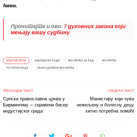
Амин.
Прочитајте и ово:
7 духовних закона који
мењају вашу судбину
КЉУЧНЕ РЕЧИ
ЗАВРШЕТАК РАДА
МОЛИТВА ЗА РАД
МОЛИТВЕ
ПОЧЕТАК РАДА
СВАКОДНЕВНА МОЛИТВА
ПРЕТХОДНИ ТЕКСТ
СЛЕДЕЋИ ТЕКСТ
Српска православна црква у
Манастиру који чува
Бирмингему – скривени бисер
нежељену и болесну децу
индустијског града
хитно потребна помоћ!