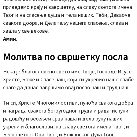
приведемо крају и завршетку, на славу светога имена
Твог и на спасење душа и тела наших. Теби, Даваоче
свакога добра, и Делатељу нашега спасења, слава и
хвала у све векове.
Амин.
Молитва по свршетку посла
Нека је благословено свето име Твоје, Господе Исусе
Христе, Боже и Спасе наш, који си укрепио наше слабе
снаге да данас завршимо овај посао наш и труд наш.
Ти си, Христе Многомилостиви, пуноћа свакога добра
и награда свакога богоугодног труда и рада: испуни
радошћу и весељем срца наша и дела руку наших
укрепи и благослови, на славу светога имена Твог, и
Беспочетног Оца Твог, и Божанског Духа Твог.