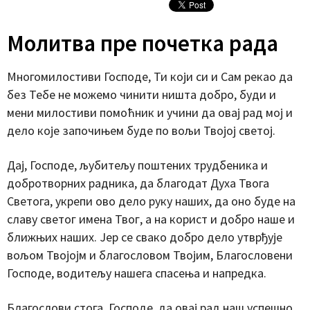
Молитва пре почетка рада
Многомилостиви Господе, Ти који си и Сам рекао да
без Тебе не можемо чинити ништа добро, буди и
мени милостиви помоћник и учини да овај рад мој и
дело које започињем буде по вољи Твојој светој.
Дај, Господе, љубитељу поштених трудбеника и
добротворних радника, да благодат Духа Твога
Светога, укрепи ово дело руку наших, да оно буде на
славу светог имена Твог, а на корист и добро наше и
ближњих наших. Јер се свако добро дело утврђује
вољом Твојојм и благословом Твојим, Благословени
Господе, водитељу нашега спасења и напредка.
Благослови стога, Господе, да овај рад наш успешно