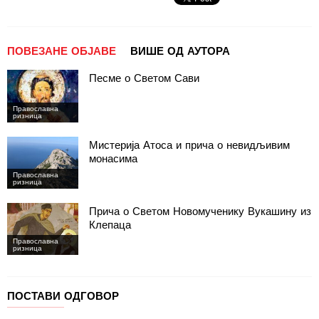
ПОВЕЗАНЕ ОБЈАВЕ
ВИШЕ ОД АУТОРА
Песме о Светом Сави
Православна
ризница
Мистерија Атоса и прича о невидљивим
монасима
Православна
ризница
Прича о Светом Новомученику Вукашину из
Клепаца
Православна
ризница
ПОСТАВИ ОДГОВОР