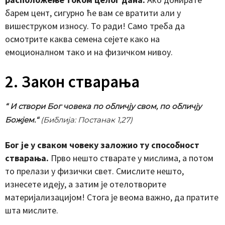
барем цент, сигурно ће вам се вратити али у
вишеструком износу. То ради! Само треба да
осмотрите каква семена сејете како на
емоционалном тако и на физичком нивоу.
2. Закон стварања
“ И створи Бог човека по обличју свом, по обличју
Божјем.“
(Библија: Постанак 1,27)
Бог је у сваком човеку заложио ту способност
стварања.
Прво нешто стварате у мислима, а потом
то прелази у физички свет. Смислите нешто,
изнесете идеју, а затим је отелотворите
материјализацијом! Стога је веома важно, да пратите
шта мислите.