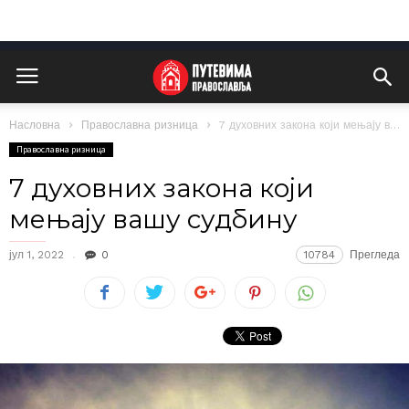
Насловна
Православна ризница
7 духовних закона који мењају вашу судбину
Православна ризница
7 духовних закона који
мењају вашу судбину
јул 1, 2022
0
10784
Прегледа