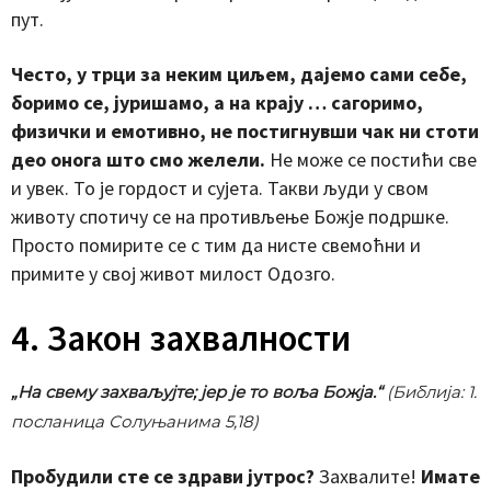
пут.
Често, у трци за неким циљем, дајемо сами себе,
боримо се, јуришамо, а на крају … сагоримо,
физички и емотивно, не постигнувши чак ни стоти
део онога што смо желели.
Не може се постићи све
и увек. То је гордост и сујета. Такви људи у свом
животу спотичу се на противљење Божје подршке.
Просто помирите се с тим да нисте свемоћни и
примите у свој живот милост Одозго.
4. Закон захвалности
„На свему захваљујте; јер је то воља Божја.“
(Библија: 1.
посланица Солуњанима 5,18)
Пробудили сте се здрави јутрос?
Захвалите!
Имате