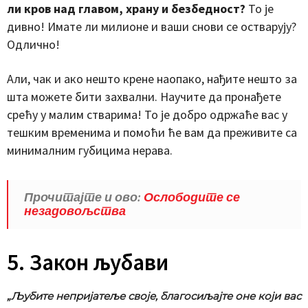
ли кров над главом, храну и безбедност?
То је
дивно! Имате ли милионе и ваши снови се остварују?
Одлично!
Али, чак и ако нешто крене наопако, нађите нешто за
шта можете бити захвални. Научите да пронађете
срећу у малим стварима! То је добро одржаће вас у
тешким временима и помоћи ће вам да преживите са
минималним губицима нерава.
Прочитајте и ово:
Ослободите се
незадовољства
5. Закон љубави
„Љубите непријатеље своје, благосиљајте оне који вас