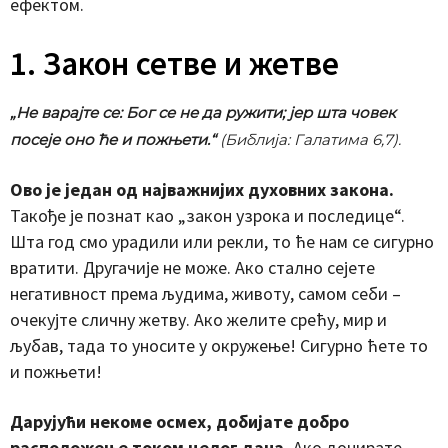
ефектом.
1. Закон сетве и жетве
„Не варајте се: Бог се не да ружити; јер шта човек
посеје оно ће и пожњети.“
(Библија: Галатима 6,7).
Ово је један од најважнијих духовних закона.
Такође је познат као „закон узрока и последице“.
Шта год смо урадили или рекли, то ће нам се сигурно
вратити. Другачије не може. Ако стално сејете
негативност према људима, животу, самом себи –
очекујте сличну жетву. Ако желите срећу, мир и
љубав, тада то уносите у окружење! Сигурно ћете то
и пожњети!
Дарујући некоме осмех, добијате добро
расположење током целог дана.
Ако донирате