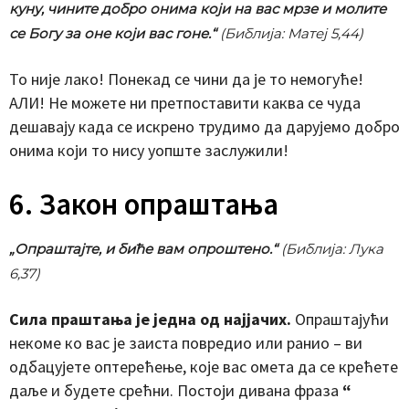
куну, чините добро онима који на вас мрзе и молите
се Богу за оне који вас гоне.“
(Библија: Матеј 5,44)
То није лако! Понекад се чини да је то немогуће!
АЛИ! Не можете ни претпоставити каква се чуда
дешавају када се искрено трудимо да дарујемо добро
онима који то нису уопште заслужили!
6. Закон опраштања
„Опраштајте, и биће вам опроштено.“
(Библија: Лука
6,37)
Сила праштања је једна од најјачих.
Опраштајући
некоме ко вас је заиста повредио или ранио – ви
одбацујете оптерећење, које вас омета да се крећете
даље и будете срећни. Постоји дивана фраза
“