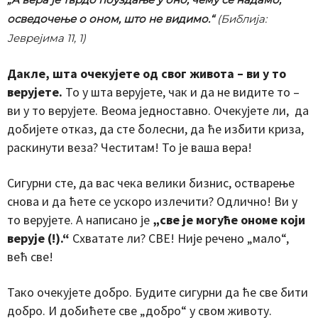
осведочење о оном, што не видимо.“
(Библија:
Јеврејима 11, 1)
Дакле, шта очекујете од свог живота – ви у то
верујете.
То у шта верујете, чак и да не видите то –
ви у то верујете. Веома једноставно. Очекујете ли, да
добијете отказ, да сте болесни, да ће избити криза,
раскинути веза? Честитам! То је ваша вера!
Сигурни сте, да вас чека велики бизнис, остварење
снова и да ћете се ускоро излечити? Одлично! Ви у
то верујете. А написано је
„све је могуће ономе који
верује (!).“
Схватате ли? СВЕ! Није речено „мало“,
већ све!
Тако очекујете добро. Будите сигурни да ће све бити
добро. И добићете све „добро“ у свом животу.