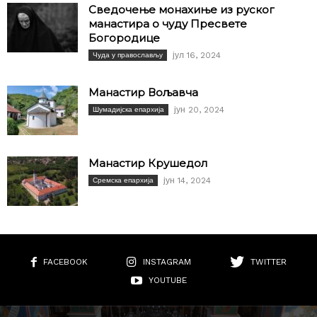
Сведочење монахиње из руског
манастира о чуду Пресвете
Богородице
јул 16, 2024
Чуда у православљу
Манастир Вољавча
јун 20, 2024
Шумадијска епархија
Манастир Крушедол
јун 14, 2024
Сремска епархија
FACEBOOK
INSTAGRAM
TWITTER
YOUTUBE