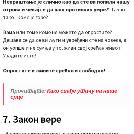
Непраштање је слично као да сте ви попили чашу
отрова и чекајте да ваш противник умре.“
Тачно
тако! Коме је горе?
Вама или томе коме не можете да опростите?
Дешава се да се ви љути и увређени сте на човека, а
он уопше и не сумња у то, живи свој срећан живот.
Урадите исто!
Опростите и живите срећно и слободно!
Прочитајте:
Како свађе утичу на наше
срце
7. Закон вере
„А вера је тврдо поуздање у оно, чему се надамо,