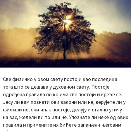
Све физичко у овом свету постоји као последица
тога што се дешава у духовном свету. Постоје
одређена правила по којима све постоји и креће се.
Јесу ли вам познати ови закони или не, верујете ли у
њих или не, они ипак постоје, делују и стално утичу
на вас, желели ви то или не. Упознате ли неке од ових
правила и примените их бићете запањени његовим