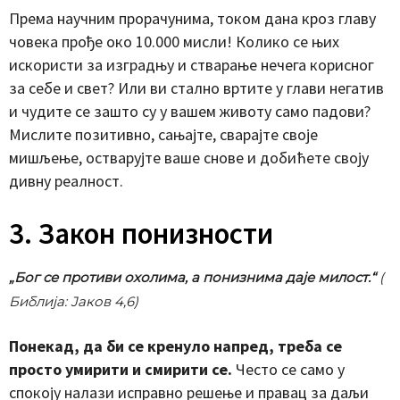
Према научним прорачунима, током дана кроз главу
човека прође око 10.000 мисли! Колико се њих
искористи за изградњу и стварање нечега корисног
за себе и свет? Или ви стално вртите у глави негатив
и чудите се зашто су у вашем животу само падови?
Мислите позитивно, сањајте, сварајте своје
мишљење, остварујте ваше снове и добићете своју
дивну реалност.
3. Закон понизности
„Бог се противи охолима, а понизнима даје милост.“
(
Библија: Јаков 4,6)
Понекад, да би се кренуло напред, треба се
просто умирити и смирити се.
Често се само у
спокоју налази исправно решење и правац за даљи