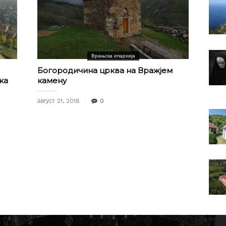
Врањска епархија
Богородичина црква на Вражјем
ка
камену
август 21, 2018
0