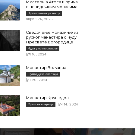
Мистерија Атоса и прича
о невидљивим монасима
Православна ризница
април 24, 2025
Сведочење монахиње из
руског манастира о чуду
Пресвете Богородице
Чуда у православљу
јул 16, 2024
Манастир Вољавча
Шумадијска епархија
јун 20, 2024
Манастир Крушедол
јун 14, 2024
Сремска епархија