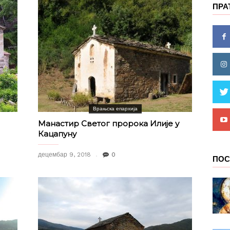
ПРА
Врањска епархија
Манастир Светог пророка Илије у
Кацапуну
децембар 9, 2018
0
ПОС