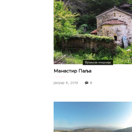
Врањска епархија
Манастир Паља
јануар 8, 2019
0