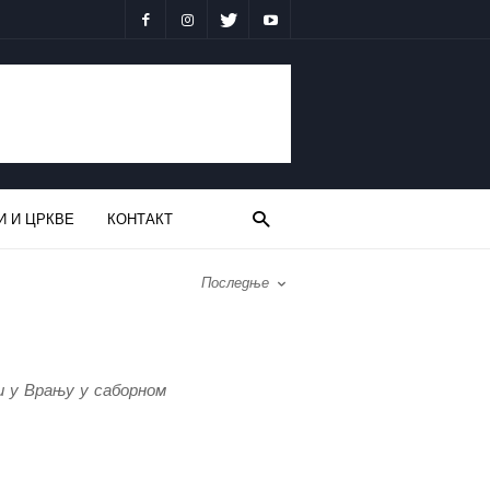
И И ЦРКВЕ
КОНТАКТ
Последње
и у Врању у саборном