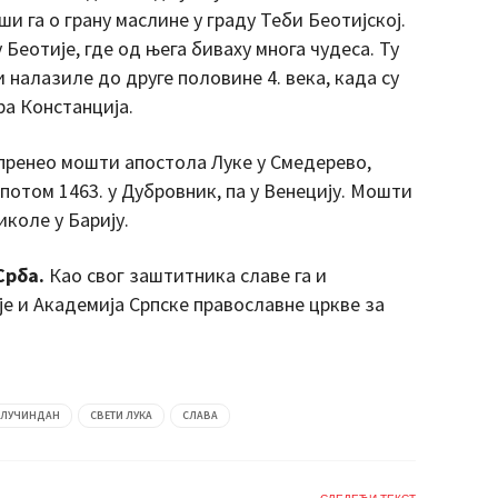
 га о грану маслине у граду Теби Беотијској.
 Беотије, где од њега биваху многа чудеса. Ту
 налазиле до друге половине 4. века, када су
ра Констанција.
 пренео мошти апостола Луке у Смедерево,
а потом 1463. у Дубровник, па у Венецију. Мошти
иколе у Барију.
Срба.
Као свог заштитника славе га и
је и Академија Српске православне цркве за
ЛУЧИНДАН
СВЕТИ ЛУКА
СЛАВА