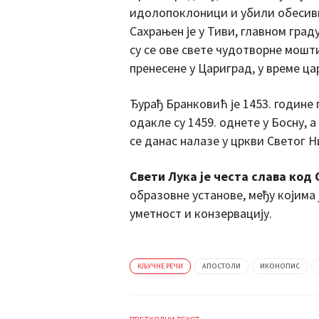
идолопоклоници и убили обесивши
Сахрањен је у Тиви, главном граду
су се ове свете чудотворне мошти
пренесене у Цариград, у време ца
Ђурађ Бранковић је 1453. године
одакле су 1459. однете у Босну, 
се данас налазе у цркви Светог Н
Свети Лука је честа слава код 
образовне установе, међу којима 
уметност и конзервацију.
КЉУЧНЕ РЕЧИ
АПОСТОЛИ
ИКОНОПИС