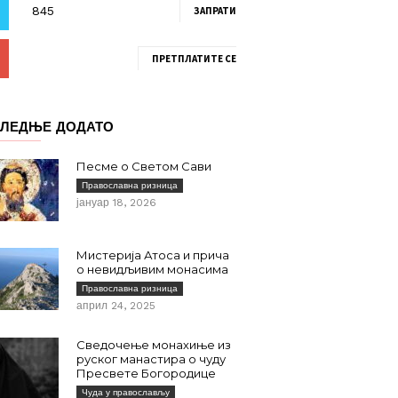
ЗАПРАТИ
ПРЕТПЛАТИТЕ СЕ
ЛЕДЊЕ ДОДАТО
Песме о Светом Сави
Православна ризница
јануар 18, 2026
Мистерија Атоса и прича
о невидљивим монасима
Православна ризница
април 24, 2025
Сведочење монахиње из
руског манастира о чуду
Пресвете Богородице
Чуда у православљу