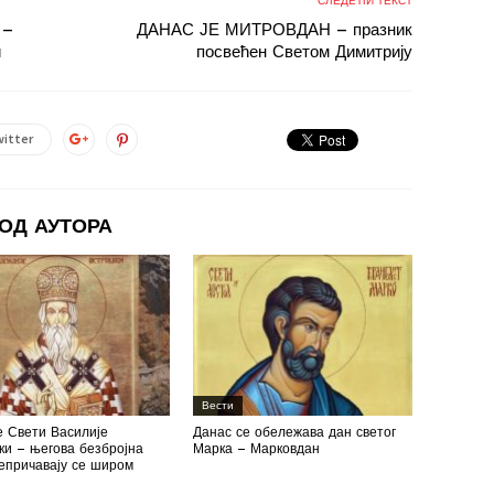
СЛЕДЕЋИ ТЕКСТ
 –
ДАНАС ЈЕ МИТРОВДАН – празник
и
посвећен Светом Димитрију
itter
ОД АУТОРА
Вести
е Свети Василије
Данас се обележава дан светог
и – његова безбројна
Марка – Марковдан
епричавају се широм