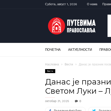
Субота, август 1, 2026
О нама
Прав
ПУТЕВИМА
ПРАВОСЛАВЉА
ПОЧЕТНА
АКТУЕЛНОСТИ
ПРАВО
Насловна
Вести
Данас је празник пос
Вести
Данас је празн
Светом Луки – 
октобар 31, 2025
0
Подели на фејсбуку
Подели 