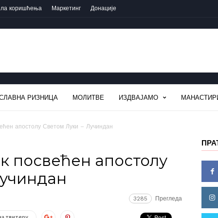
ила коришћења
Маркетинг
Донације
СЛАВНА РИЗНИЦА
МОЛИТВЕ
ИЗДВАЈАМО
МАНАСТИР
већен апостолу Светом Луки – Лучиндан
ПРА
ик посвећен апостолу
Лучиндан
3285
Прегледа
на твитеру