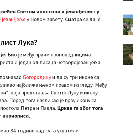
свећен Светом апостоли и јеванђелисту
е
јеванђеље
у Новом завету. Сматра се да је
елист Лука?
је.
Био је међу првим проповедницима
риста и један од писаца четворојеванђеља.
о познавао
Богородицу
и да су три иконе са
сликао најближе њеном правом изгледу. Међу
они“, која представља Светог Луку и икону
ва. Поред тога насликао је прву икону са
апостола Петра и Павла.
Црква га због тога
 иконописа.
мао 84. године кад су га ухватили