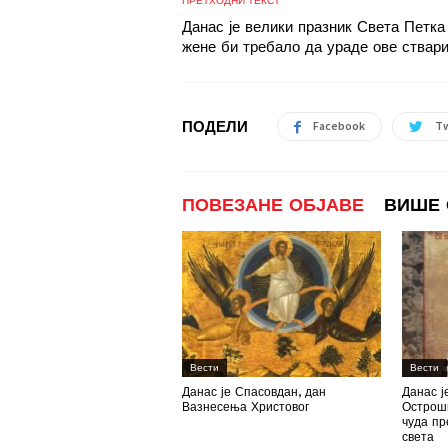
ПРЕТХОДНИ ТЕКСТ
Данас је велики празник Света Петка
жене би требало да ураде ове ствар
ПОДЕЛИ
Facebook
Tw
ПОВЕЗАНЕ ОБЈАВЕ
ВИШЕ 
Вести
Вести
Данас је Спасовдан, дан
Данас ј
Вазнесења Христовог
Острошк
чуда пр
света