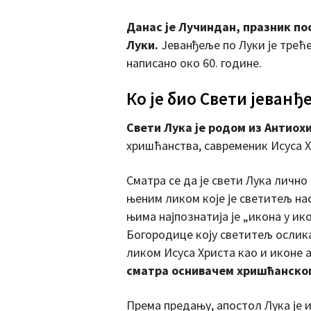
Данас је Лучиндан, празник по
Луки.
Јеванђеље по Луки је трећ
написано око 60. године.
Ко је био Свети јеванђ
Свети Лука је родом из Антиохи
хришћанства, савременик Исуса Х
Сматра се да је свети Лука личн
њеним ликом које је светитељ на
њима најпознатија је „икона у ик
Богородице коју светитељ ослика
ликом Исуса Христа као и иконе 
сматра оснивачем хришћанског
Према предању, апостол Лука је и