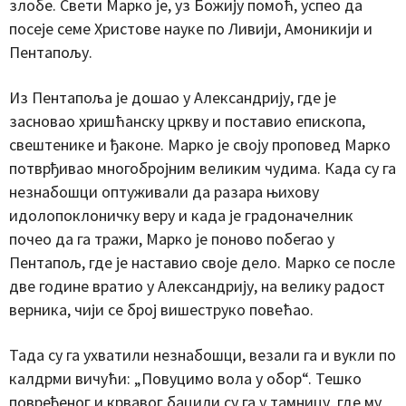
злобе. Свети Марко је, уз Божију помоћ, успео да
посеје семе Христове науке по Ливији, Амоникији и
Пентапољу.
Из Пентапоља је дошао у Александрију, где је
засновао хришћанску цркву и поставио епископа,
свештенике и ђаконе. Марко је своју проповед Марко
потврђивао многобројним великим чудима. Када су га
незнабошци оптуживали да разара њихову
идолопоклоничку веру и када је градоначелник
почео да га тражи, Марко је поново побегао у
Пентапољ, где је наставио своје дело. Марко се после
две године вратио у Александрију, на велику радост
верника, чији се број вишеструко повећао.
Тада су га ухватили незнабошци, везали га и вукли по
калдрми вичући: „Повуцимо вола у обор“. Тешко
повређеног и крвавог бацили су га у тамницу, где му