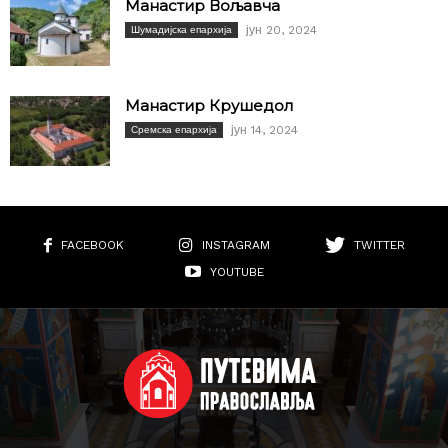
Манастир Вољавча
јун 20, 2024
Шумадијска епархија
Манастир Крушедол
јун 14, 2024
Сремска епархија
FACEBOOK
INSTAGRAM
TWITTER
YOUTUBE