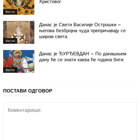
Христовог
Вести
Данас је Свети Василије Острошки –
његова безбројна чуда препричавају се
широм света
Вести
Данас је ЂУРЂЕВДАН – По данашњем
дану ће се знати каква ће година бити
Вести
ПОСТАВИ ОДГОВОР