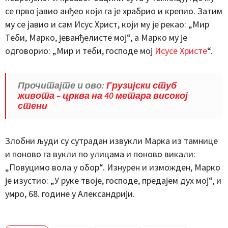
се прво јавио анђео који га је храбрио и крепио. Затим
му се јавио и сам Исус Христ, који му је рекао: „Мир
Теби, Марко, јеванђелисте мој“, а Марко му је
одговорио: „Мир и теби, господе мој
Исусе Христе
“.
Прочитајте и ово:
Грузијски стуб
живота – црква на 40 метара високој
стени
Злобни људи су сутрадан извукли Марка из тамнице
и поново га вукли по улицама и поново викали:
„Повуцимо вола у обор“. Изнурен и изможден, Марко
је изустио: „У руке твоје, господе, предајем дух мој“, и
умро, 68. године у Александрији.