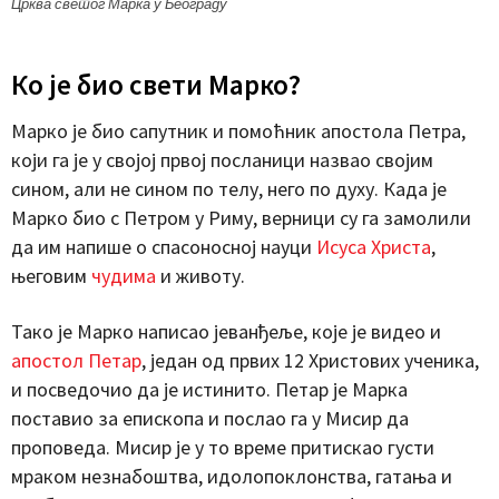
Црква светог Марка у Београду
Ко је био свети Марко?
Марко је био сапутник и помоћник апостола Петра,
који га је у својој првој посланици назвао својим
сином, али не сином по телу, него по духу. Када је
Марко био с Петром у Риму, верници су га замолили
да им напише о спасоносној науци
Исуса Христа
,
његовим
чудима
и животу.
Тако је Марко написао јеванђеље, које је видео и
апостол Петар
, један од првих 12 Христових ученика,
и посведочио да је истинито. Петар је Марка
поставио за епископа и послао га у Мисир да
проповеда. Мисир је у то време притискао густи
мраком незнабоштва, идолопоклонства, гатања и