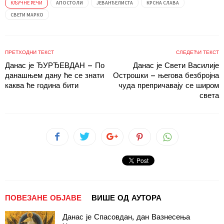
КЉУЧНЕ РЕЧИ
АПОСТОЛИ
ЈЕВАНЂЕЛИСТА
КРСНА СЛАВА
СВЕТИ МАРКО
ПРЕТХОДНИ ТЕКСТ
СЛЕДЕЋИ ТЕКСТ
Данас је ЂУРЂЕВДАН – По
Данас је Свети Василије
данашњем дану ће се знати
Острошки – његова безбројна
каква ће година бити
чуда препричавају се широм
света
ПОВЕЗАНЕ ОБЈАВЕ
ВИШЕ ОД АУТОРА
Данас је Спасовдан, дан Вазнесења