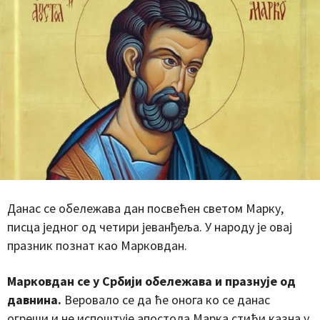
Данас се обележава дан посвећен светом Марку,
писца једног од четири јеванђеља. У народу је овај
празник познат као Марковдан.
Марковдан се у Србији обележава и празнује од
давнина.
Веровало се да ће онога ко се данас
огреши и не испоштује апостола Марка стићи казна у