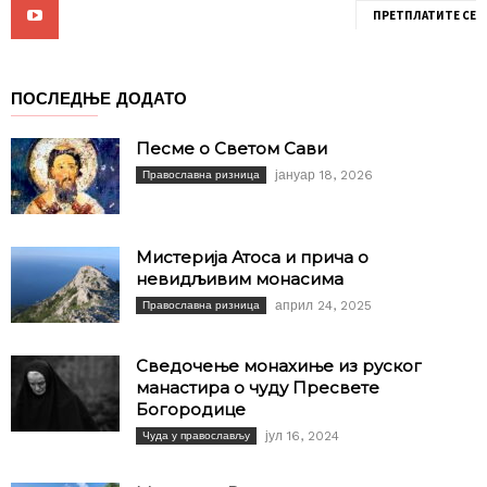
ПРЕТПЛАТИТЕ СЕ
ПОСЛЕДЊЕ ДОДАТО
Песме о Светом Сави
јануар 18, 2026
Православна ризница
Мистерија Атоса и прича о
невидљивим монасима
април 24, 2025
Православна ризница
Сведочење монахиње из руског
манастира о чуду Пресвете
Богородице
јул 16, 2024
Чуда у православљу