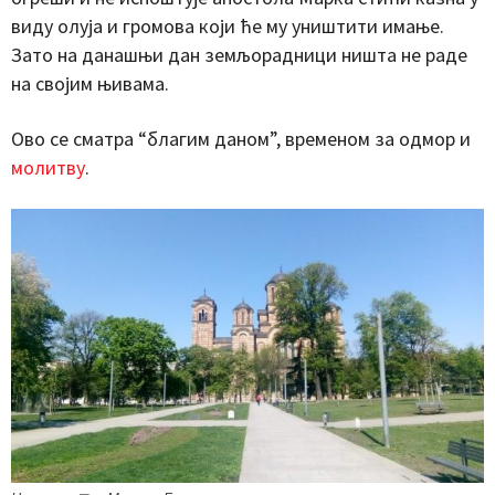
виду олуја и громова који ће му уништити имање.
Зато на данашњи дан земљорадници ништа не раде
на својим њивама.
Ово се сматра “благим даном”, временом за одмор и
молитву
.