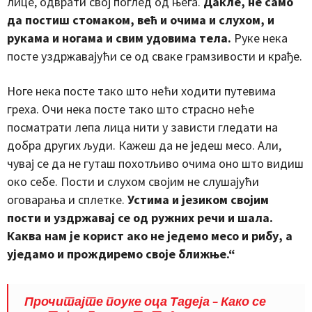
лице, одврати свој поглед од њега.
Дакле, не само
да постиш стомаком, већ и очима и слухом, и
рукама и ногама и свим удовима тела.
Руке нека
посте уздржавајући се од сваке грамзивости и крађе.
Ноге нека посте тако што нећи ходити путевима
греха. Очи нека посте тако што страсно неће
посматрати лепа лица нити у зависти гледати на
добра других људи. Кажеш да не једеш месо. Али,
чувај се да не гуташ похотљиво очима оно што видиш
око себе. Пости и слухом својим не слушајући
оговарања и сплетке.
Устима и језиком својим
пости и уздржавај се од ружних речи и шала.
Каква нам је корист ако не једемо месо и рибу, а
уједамо и прождиремо своје ближње.“
Прочитајте поуке оца Тадеја – Како се