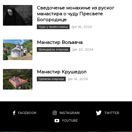
Сведочење монахиње из руског
манастира о чуду Пресвете
Богородице
јул 16, 2024
Чуда у православљу
Манастир Вољавча
јун 20, 2024
Шумадијска епархија
Манастир Крушедол
јун 14, 2024
Сремска епархија
FACEBOOK
INSTAGRAM
TWITTER
YOUTUBE