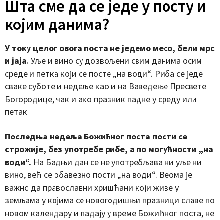
Шта сме да се једе у посту и
којим данима?
У току целог овога поста не једемо месо, бели мрс
и јаја.
Уље и вино су дозвољени свим данима осим
среде и петка који се посте „на води“. Риба се једе
сваке суботе и недеље као и на Ваведење Пресвете
Богородице, чак и ако празник падне у среду или
петак.
Последња недеља Божићног поста пости се
строжије, без употребе рибе, а по могућности „на
води“.
На Бадњи дан се не употребљава ни уље ни
вино, већ се обавезно пости „на води“. Веома је
важно да православни хришћани који живе у
земљама у којима се новогодишњи празници славе по
новом календару и падају у време Божићног поста, не