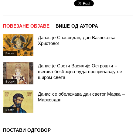
ПОВЕЗАНЕ ОБЈАВЕ
ВИШЕ ОД АУТОРА
Данас је Спасовдан, дан Вазнесења
Христовог
Вести
Данас је Свети Василије Острошки –
његова безбројна чуда препричавају се
широм света
Вести
Данас се обележава дан светог Марка –
Марковдан
Вести
ПОСТАВИ ОДГОВОР