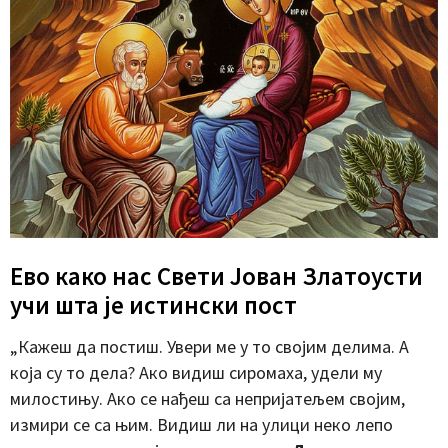
Ево како нас Свети Јован Златоусти
учи шта је истински пост
„Кажеш да постиш. Увери ме у то својим делима. А
која су то дела? Ако видиш сиромаха, удели му
милостињу. Ако се нађеш са непријатељем својим,
измири се са њим. Видиш ли на улици неко лепо