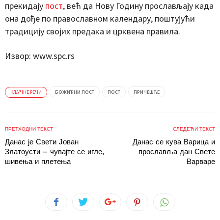
прекидају
пост
, већ да Нову Годину прослављају када
она дође по православном календару, поштујући
традицију својих предака и црквена правила.
Извор: www.spc.rs
КЉУЧНЕ РЕЧИ
БОЖИЋНИ ПОСТ
ПОСТ
ПРИЧЕШЋЕ
ПРЕТХОДНИ ТЕКСТ
СЛЕДЕЋИ ТЕКСТ
Данас је Свети Јован
Данас се кува Варица и
Златоусти – чувајте се игле,
прославља дан Свете
шивења и плетења
Варваре