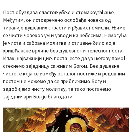
Пост обуздава сластољубље и стомакоугађање.
Међутим, он истовремено ослобађа човека од
тираније душевних страсти и рђавих помисли. Њиме
се чисти човеков ум и узводи ка небесима. Немогућа
је чиста и сабрана молитва и стицање било које
хришћанске врлине без душевног и телесног поста.
Ипак, најважнији циљ поста јесте да уз његову помоћ
стекнемо заједницу са живим Богом. Без душевне
чистоте која се између осталог постиже и редовним
постом не можемо да се приближимо Богу и
задобијемо чисту молитву, те тако постанемо
заједничари Божје благодати.