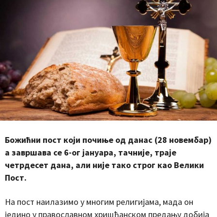
Божићни пост који почиње од данас (28 новембар)
а завршава се 6-ог јануара, тачније, траје
четрдесет дана, али није тако строг као Велики
Пост.
На пост наилазимо у многим религијама, мада он
једино у православном хришћанском предању добија