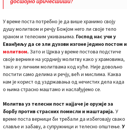
достојно причестити?
У време поста потребно је да више хранимо своју
душу молитвом и речју Божјом него ли своје тело
храном и телесним уживањима.
Господ нас учи у
Еванђељу да се зли духови изгоне једино постом и
молитвом
.
Зато и Црква у време постова подстиче
своје вернике на усрднију молитву како у храмовима,
тако и у личним молитвама код куће. Није довољно
постити само делима и речју, већ и мислима. Каква
нам је корист од уздржавања од нечистих дела када
о њима страсно маштамо и наслађујемо се.
Молитва уз телесни пост најјаче је оружје за
борбу против страсних помисли и маштарија.
У
време поста верници би требали да избеговају свако
славље и забаву, а супружници и телесно општење.
У