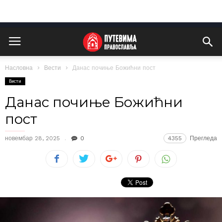
Насловна
Вести
Данас почиње Божићни пост
Вести
Данас почиње Божићни
пост
новембар 28, 2025
0
4355
Прегледа