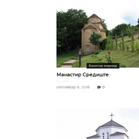
Банатска епархија
Манастир Средиште
септембар 6, 2018
0