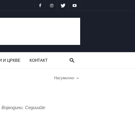
И И ЦРКВЕ
КОНТАКТ
Насумично
у Војводини. Седиште