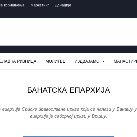
ла коришћења
Маркетинг
Донације
СЛАВНА РИЗНИЦА
МОЛИТВЕ
ИЗДВАЈАМО
МАНАСТИР
БАНАТСКА ЕПАРХИЈА
е епархија Српске православне цркве која се налази у Банату 
епархије је саборној цркви у Вршцу.