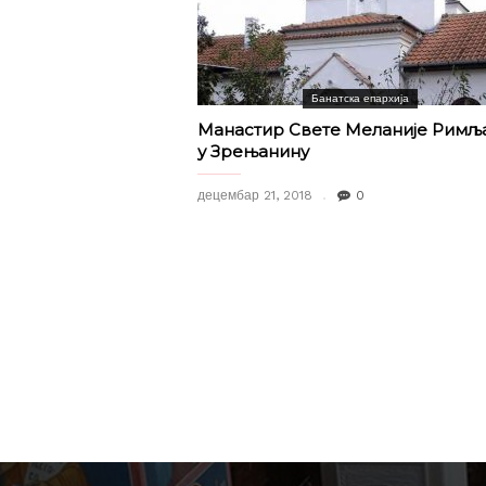
Банатска епархија
Манастир Свете Меланије Римљ
у Зрењанину
децембар 21, 2018
0