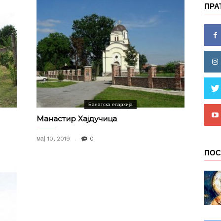
ПРА
Банатска епархија
Манастир Хајдучица
мај 10, 2019
0
ПОС