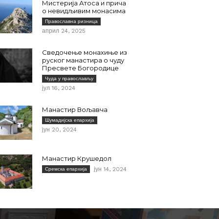
Мистерија Атоса и прича
о невидљивим монасима
Православна ризница
април 24, 2025
Сведочење монахиње из
руског манастира о чуду
Пресвете Богородице
Чуда у православљу
јул 16, 2024
Манастир Вољавча
Шумадијска епархија
јун 20, 2024
Манастир Крушедол
јун 14, 2024
Сремска епархија