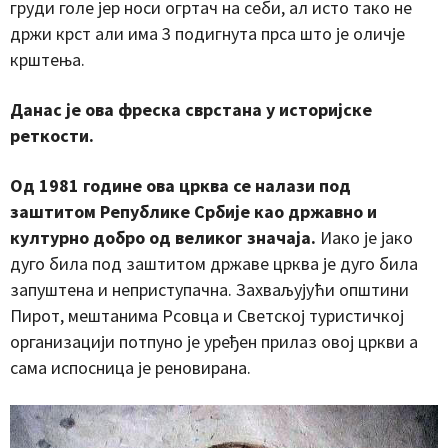
груди голе јер носи огртач на себи, ал исто тако не
држи крст али има 3 подигнута прса што је оличје
крштења.
Данас је ова фреска сврстана у историјске
реткости.
Од 1981 године ова црква се налази под
заштитом Републике Србије као државно и
културно добро од великог значаја.
Иако је јако
дуго била под заштитом државе црква је дуго била
запуштена и неприступачна. Захваљујући општини
Пирот, мештанима Рсовца и Светској туристичкој
организацији потпуно је уређен прилаз овој цркви а
сама испосница је реновирана.