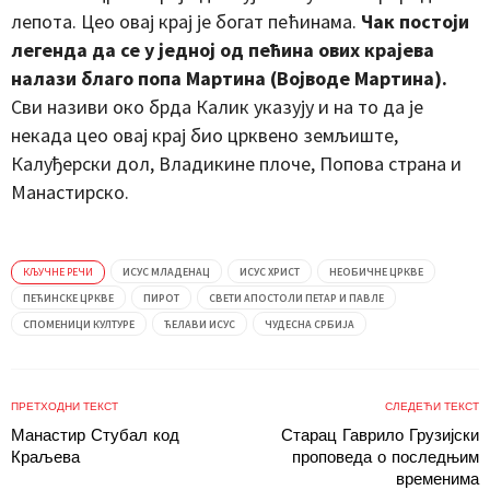
лепота. Цео овај крај је богат пећинама.
Чак постоји
легенда да се у једној од пећина ових крајева
налази благо попа Мартина (Војводе Мартина).
Сви називи око брда Калик указују и на то да је
некада цео овај крај био црквено земљиште,
Калуђерски дол, Владикине плоче, Попова страна и
Манастирско.
КЉУЧНЕ РЕЧИ
ИСУС МЛАДЕНАЦ
ИСУС ХРИСТ
НЕОБИЧНЕ ЦРКВЕ
ПЕЋИНСКЕ ЦРКВЕ
ПИРОТ
СВЕТИ АПОСТОЛИ ПЕТАР И ПАВЛЕ
СПОМЕНИЦИ КУЛТУРЕ
ЋЕЛАВИ ИСУС
ЧУДЕСНА СРБИЈА
ПРЕТХОДНИ ТЕКСТ
СЛЕДЕЋИ ТЕКСТ
Манастир Стубал код
Старац Гаврило Грузијски
Краљева
проповеда о последњим
временима