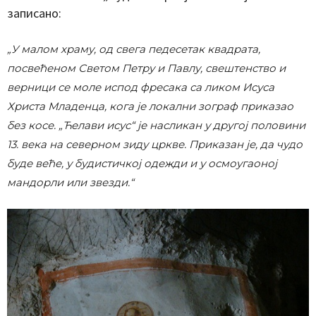
записано:
„У малом храму, од свега педесетак квадрата,
посвећеном Светом Петру и Павлу, свештенство и
верници се моле испод фресака са ликом Исуса
Христа Младенца, кога је локални зограф приказао
без косе. „Ћелави исус“ је насликан у другој половини
13. века на северном зиду цркве. Приказан је, да чудо
буде веће, у будистичкој одежди и у осмоугаоној
мандорли или звезди.“