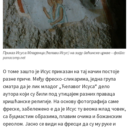
Приказ Исуса Младенца (ћелави Исус) на зиду пећинске цркве – фото:
panacomp.net
О томе зашто је Исус приказан на тај начин постоје
разне приче. Међу фреско-сликарима, једна група
сматра да је лик младог „Ћелавог Исуса“ дело
аутора који су били под утицајем разних праваца
хришћанске религије. На основу фотографија саме
фреске, забележено е да је Исус ту веома млад човек,
са буцмастим образима, плавим очима и божанским
ореолом. Јасно се види на фресци да су му руке и