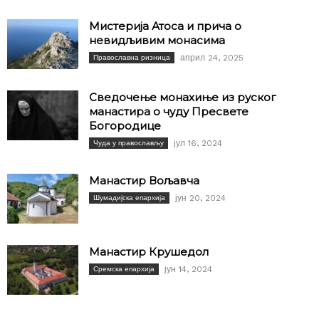
Мистерија Атоса и прича о
невидљивим монасима
април 24, 2025
Православна ризница
Сведочење монахиње из руског
манастира о чуду Пресвете
Богородице
јул 16, 2024
Чуда у православљу
Манастир Вољавча
јун 20, 2024
Шумадијска епархија
Манастир Крушедол
јун 14, 2024
Сремска епархија