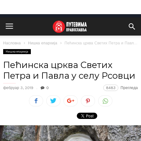
Насловна
Нишка епархија
Пећинска црква Светих Петра и Павла у селу Рсовци
Нишка епархија
Пећинска црква Светих
Петра и Павла у селу Рсовци
фебруар 3, 2019
0
8483
Прегледа