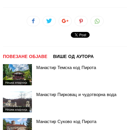
ПОВЕЗАНЕ ОБЈАВЕ
ВИШЕ ОД АУТОРА
Манастир Темска код Пирота
Нишка епархија
Манастир Пирковац и чудотворна вода
Нишка епархија
Манастир Суково код Пирота