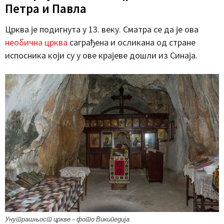
Петра и Павла
Црква је подигнута у 13. веку. Сматра се да је ова
необична црква
саграђена и осликана од стране
испосника који су у ове крајеве дошли из Синаја.
Унутрашњост цркве – фото Википедија