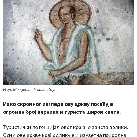
Исус Младенац (ћелави Исус)
Иако скромног изгледа ову цркву посећује
огроман број верника и туриста широм света.
Туристички потенцијал овог краја је заиста велики.
Осим ове цркве крај одликује и изузетна природна