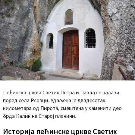
Пећинска црква Светих Петра и Павла се налази
поред села Рсовци. Удаљена је двадесетак
километара од Пирота, смештена у каменити део
брда Калик на Старој планини.
Историја пећинске цркве Светих