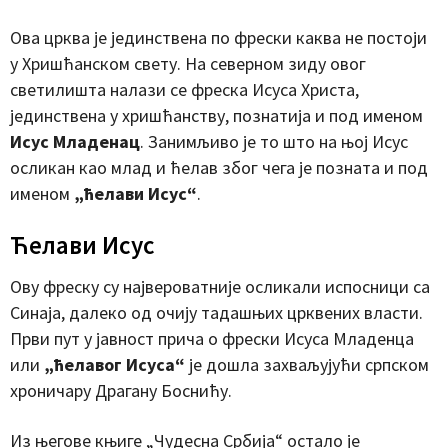
Ова црква је јединствена по фрески каква не постоји
у Хришћанском свету. На северном зиду овог
светилишта налази се фреска Исуса Христа,
јединствена у хришћанству, познатија и под именом
Исус Младенац
. Занимљиво је то што на њој Исус
осликан као млад и ћелав због чега је позната и под
именом
„ћелави Исус“
.
Ћелави Исус
Ову фреску су највероватније осликали испосници са
Синаја, далеко од очију тадашњих црквених власти.
Први пут у јавност прича о фрески Исуса Младенца
или
„ћелавог Исуса“
је дошла захваљујући српском
хроничару Драгану Боснићу.
Из његове књиге „Чудесна Србија“ остало је