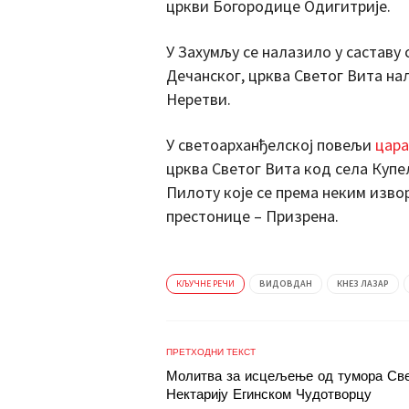
цркви Богородице Одигитрије.
У Захумљу се налазило у саставу
Дечанског, црква Светог Вита на
Неретви.
У светоарханђелској повељи
цара
црква Светог Вита код села Куп
Пилоту које се према неким изв
престонице – Призрена.
КЉУЧНЕ РЕЧИ
ВИДОВДАН
КНЕЗ ЛАЗАР
ПРЕТХОДНИ ТЕКСТ
Молитва за исцељење од тумора Св
Нектарију Егинском Чудотворцу