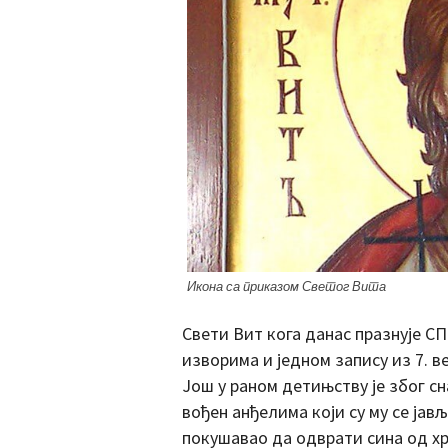
Икона са приказом Светог Вита
Свети Вит кога данас празнује С
изворима и једном запису из 7. ве
Још у раном детињству је због с
вођен анђелима који су му се јав
покушавао да одврати сина од хр