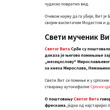
чудесно повратио вид.
Очевом науму да га убије, Вит је
својим васпитачем Модестом и д
Свети мученик Ви
Светог Вита
Срби су поштовали 
доказа је његово помињање за
„месецослову“ Мирослављевог ј
за кнеза Мирослава, Немањино
Свети Вит се помиње и у српским
стварању аутокефалне
Српске цр
О поштовању
Светог Вита
гово
фрескама
, једна од најстаријих