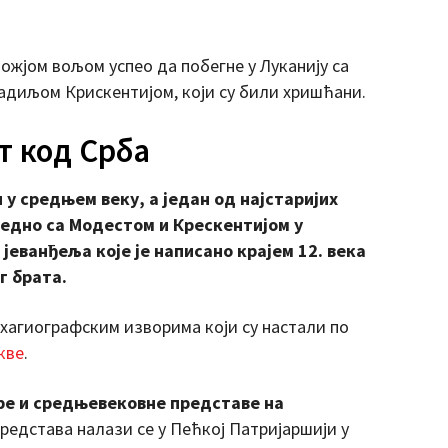
 Божјом вољом успео да побегне у Луканију са
адиљом Крискентијом, који су били хришћани.
т код Срба
у средњем веку, а један од најстаријих
једно са Модестом и Крескентијом у
еванђеља које је написано крајем 12. века
г брата.
 хагиографским изворима који су настали по
кве
.
ре и средњевековне представе на
 представа налази се у Пећкој Патријаршији у