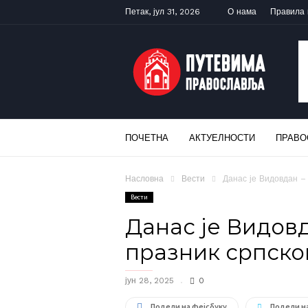
Петак, јул 31, 2026
О нама
Правила
ПУТЕВИМА
ПРАВОСЛАВЉА
ПОЧЕТНА
АКТУЕЛНОСТИ
ПРАВО
Насловна
Вести
Данас је Видовдан – 
Вести
Данас је Видовд
празник српско
јун 28, 2025
0
Подели на фејсбуку
Подели н