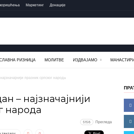
 коришћења
Маркетинг
Донације
СЛАВНА РИЗНИЦА
МОЛИТВЕ
ИЗДВАЈАМО
МАНАСТИРИ
најзначајнији празник српског народa
ПРА
ан – најзначајнији
г народa
5158
Прегледа
а твитеру