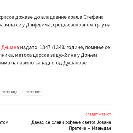
 српске државе до владавине краља Стефана
лазила се у Дријевима, средњевековном тргу на
 Душана
издатој 1347./1348. године, помиње се
елника, метоха царске задужбине у Доњем
орима налазило западно од Душанове
СВЕТИ ВИД
СВЕТИ ВИТ
СЛЕДЕЋИ ТЕКСТ
етом
Данас се слави рођење светог Јована
Претече – Ивањдан