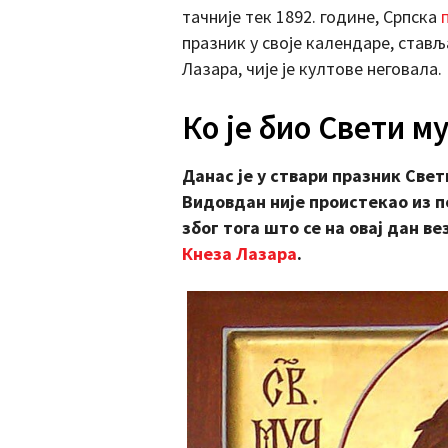
тачније тек 1892. године, Српска
празник у своје календаре, стављ
Лазара, чије је култове неговала.
Ко је био Свети м
Данас је у ствари празник Свет
Видовдан није проистекао из 
због тога што се на овај дан ве
Кнеза Лазара
.