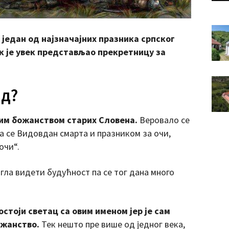
један од најзначајних празника српског
ик је увек представљао прекретницу за
ид?
ним божанством старих Словена.
Веровало се
 се Видовдан смарта и празником за очи,
очи“.
могла видети будућност па се тог дана много
остоји светац са овим именом јер је сам
ожанство.
Тек нешто пре више од једног века,