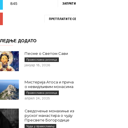
ЗАПРАТИ
ПРЕТПЛАТИТЕ СЕ
ЛЕДЊЕ ДОДАТО
Песме о Светом Сави
Православна ризница
јануар 18, 2026
Мистерија Атоса и прича
о невидљивим монасима
Православна ризница
април 24, 2025
Сведочење монахиње из
руског манастира о чуду
Пресвете Богородице
Чуда у православљу