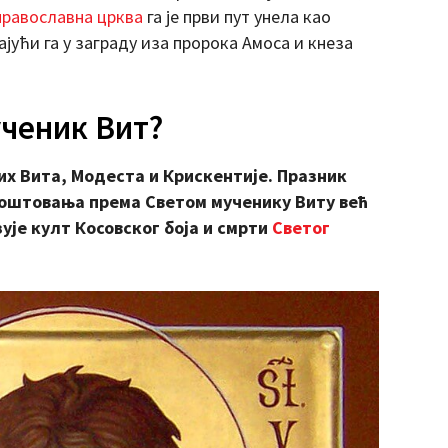
православна црква
га је први пут унела као
ајући га у заграду иза пророка Амоса и кнеза
ученик Вит?
их Вита, Модеста и Крискентије.
Празник
поштовања према Светом мученику Виту већ
зује култ Косовског боја и смрти
Светог