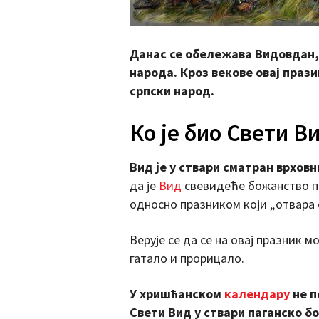
Данас се обележава Видовдан, 
народа. Кроз векове овај праз
српски народ.
Ко је био Свети В
Вид је у ствари сматран врхов
да је
Вид
свевидеће божанство па
односно празником који „отвара 
Верује се да се на овај празник 
гатало и прорицало.
У хришћанском
календару
не п
Свети Вид у ствари паганско б