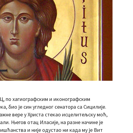
ПЦ, по хагиографским и иконографским
ка, био је син угледног сенатора са Сицилије.
нажне вере у Христа стекао исцелитељску моћ,
љали. Његов отац Иласије, на разне начине је
ишћанства и није одустао ни када му је Вит