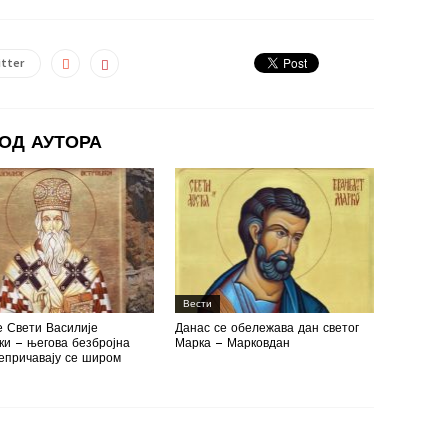
tter
ОД АУТОРА
Вести
е Свети Василије
Данас се обележава дан светог
и – његова безбројна
Марка – Марковдан
епричавају се широм