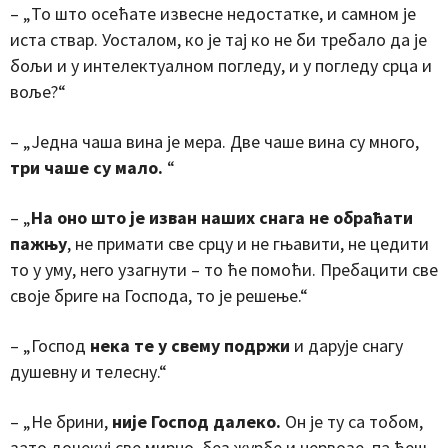
– „То што осећате извесне недостатке, и самном је
иста ствар. Уосталом, ко је тај ко не би требало да је
бољи и у интелектуалном погледу, и у погледу срца и
воље?“
– „Једна чаша вина је мера. Две чаше вина су много,
три чаше су мало.
“
– „
На оно што је изван наших снага не обраћати
пажњу
, не примати све срцу и не гњавити, не цедити
то у уму, него узагнути – то ће помоћи. Пребацити све
своје бриге на Господа, то је решење.“
– „Господ
нека те у свему подржи
и дарује снагу
душевну и телесну.“
– „Не брини,
није Господ далеко.
Он је ту са тобом,
зато дочекуј све мирно, без журбе и нервозе, па ћеш