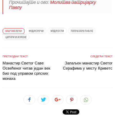
Прочитајте и ово:
Молитва патријарху
Павлу
КЉУЧНЕ РЕЧИ
МУДРЕ РЕЧИ
МУДРОСТИ
ПАТРИЈАРХ ПАВЛЕ
ЦИТАТИ И ИЗРЕКЕ
ПРЕТХОДНИ ТЕКСТ
СЛЕДЕЋИ ТЕКСТ
Манастир Светог Саве
Запаљен манастир Светог
Освећеног читав један век
Серафима у месту Криветс
био под управом српских
монаха