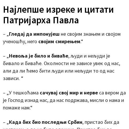
Најлепше изреке и цитати
Патријарха Павла
– „
Гледај да импонујеш
не својим знањем и својом
ученошћу, него
својим смирењем
.“
– „
Невоља је било и биваће
, људи и нељуди је
бивало и биваће. Околности не зависе увек од нас,
али да ли ћемо бити људи или нељуди то од нас
зависи. “
– „У тешкоћама
сачувај свој мир и нерве
са вером да
је Господ изнад нас, да нас подржава, мисли о нама и
помаже нам.“
– „
Када бих био последњи Србин
, пристао бих да