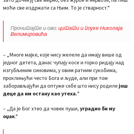
моћи све издржати са Њим. То је стварност.“
Прочитајте и ово:
цитати и поуке Николаја
Велимировића
– „Многе мајке, које нису желеле да имају више од
једног детета, данас чупају косе и горко ридају над
изгубљеним синовима, у овим ратним сукобима,
проклињући често Бога и људе, али при том
заборављајући да оптуже себе што нису родиле
још
деце да им остану као утеха.
“
– „Да је Бог хтео да човек пуши,
уградио би му
оџак
.“