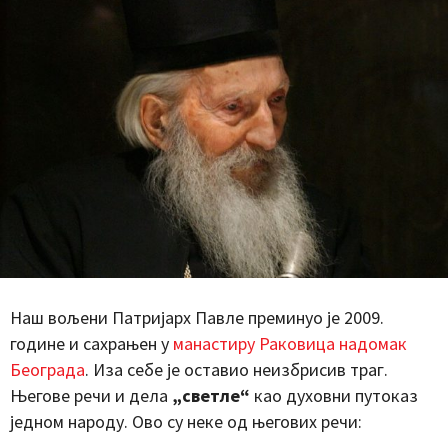
Наш вољени Патријарх Павле преминуо је 2009.
године и сахрањен у
манастиру Раковица надомак
Београда
. Иза себе је оставио неизбрисив траг.
Његове речи и дела
„светле“
као духовни путоказ
једном народу. Ово су неке од његових речи: