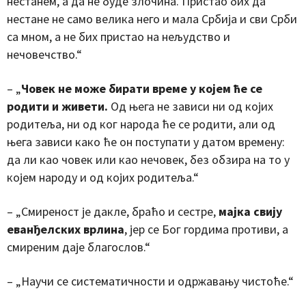
нестанем, а да не буде злочина. Пристао бих да
нестане не само велика него и мала Србија и сви Срби
са мном, а не бих пристао на нељудство и
нечовечство.“
– „
Човек не може бирати време у којем ће се
родити и живети.
Од њега не зависи ни од којих
родитеља, ни од ког народа ће се родити, али од
њега зависи како ће он поступати у датом времену:
да ли као човек или као нечовек, без обзира на то у
којем народу и од којих родитеља.“
– „Смиреност је дакле, браћо и сестре,
мајка свију
еванђелских врлина
, јер се Бог гордима противи, а
смиреним даје благослов.“
– „Научи се систематичности и одржавању чистоће.“