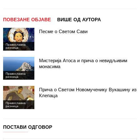
ПОВЕЗАНЕ ОБЈАВЕ
ВИШЕ ОД АУТОРА
Песме о Светом Сави
Православна
ризница
Мистерија Атоса и прича о невидљивим
монасима
Православна
ризница
Прича о Светом Новомученику Вукашину из
Клепаца
Православна
ризница
ПОСТАВИ ОДГОВОР