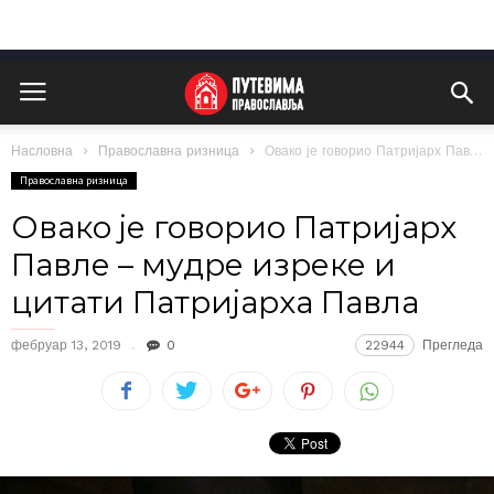
Насловна
Православна ризница
Овако је говорио Патријарх Павле – мудре изреке и цитати Патријарха...
Православна ризница
Овако је говорио Патријарх
Павле – мудре изреке и
цитати Патријарха Павла
фебруар 13, 2019
0
22944
Прегледа