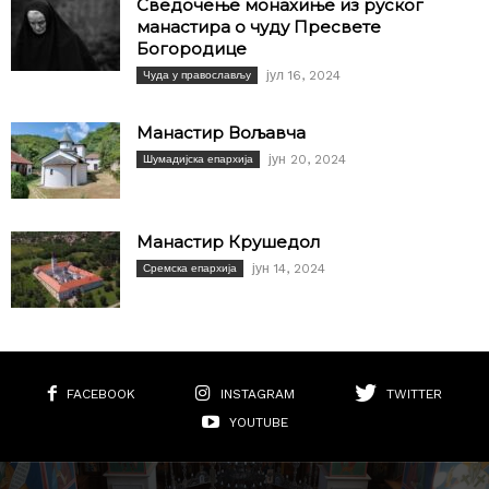
Сведочење монахиње из руског
манастира о чуду Пресвете
Богородице
јул 16, 2024
Чуда у православљу
Манастир Вољавча
јун 20, 2024
Шумадијска епархија
Манастир Крушедол
јун 14, 2024
Сремска епархија
FACEBOOK
INSTAGRAM
TWITTER
YOUTUBE