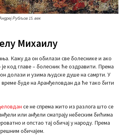
Андреј Рубљов 15. век
гелу Михаилу
ања. Кажу да он обилази све болеснике и ако
ко је код главе – болесник ће оздравити. Према
он долази и узима људске душе на самрти. У
 време буде на Аранђеловдан да ће тако бити
ђеловдан
се не спрема жито из разлога што се
ханђели или анђели сматрају небеским бићима
вероватно и опстао тај обичај у народу. Према
грешним обичајем.