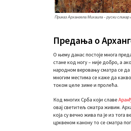
Приказ Архангела Михаила – руски сликар 
Предања о Архан
О њему данас постоје многа пред
стане код ногу – није добро, а а
народном веровању сматра се да 
многим местима се каже да какво
током целе зиме и пролећа.
Код многих Срба који славе
Аран
овај светитељ сматра живим. Ар
која су вечно жива па је из тога 
црквеном канону то се сматра по