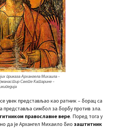
јих приказа Архангела Михаила –
а (манастир Свете Катарине –
икипедија
се увек представљао као ратник – борац са
а представља симбол за борбу против зла.
титником православне вере
. Поред тога у
ано да је Архангел Михаило био
заштитник