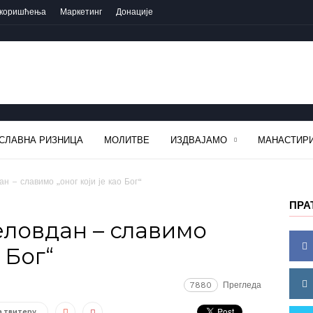
 коришћења
Маркетинг
Донације
СЛАВНА РИЗНИЦА
МОЛИТВЕ
ИЗДВАЈАМО
МАНАСТИРИ
н – славимо „оног који је као Бог“
ПРА
еловдан – славимо
 Бог“
7880
Прегледа
а твитеру