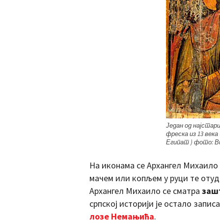
Један од најстари
фреска из 13 век
Египат ) фото: В
На иконама се Архангел Михаило 
мачем или копљем у руци те отуд
Архангел Михаило се сматра
заш
српској историји је остало запис
лозе Немањића
.