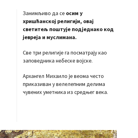
Занимљиво да се
осим у
хришћанској религији, овај
светитељ поштује подједнако код
јевреја и муслимана.
Све три религије га посматрају као
заповедника небеске војске.
Архангел Михаило је веома често
приказиван у велелепним делима
чувених уметника из средњег века.