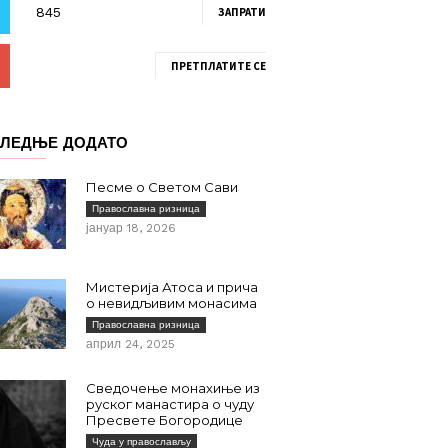
ЗАПРАТИ
ПРЕТПЛАТИТЕ СЕ
ЛЕДЊЕ ДОДАТО
Песме о Светом Сави
Православна ризница
јануар 18, 2026
Мистерија Атоса и прича
о невидљивим монасима
Православна ризница
април 24, 2025
Сведочење монахиње из
руског манастира о чуду
Пресвете Богородице
Чуда у православљу