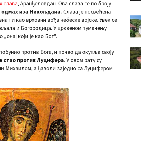
х слава
, Аранђеловдан. Ова слава се по броју
у одмах иза Никољдана.
Слава је посвећена
знат и као врховни вођа небеске војске. Увек се
јављала и Богородица. У црквеном тумачењу
„онај који је као Бог“.
побунио против Бога, и почео да окупља своју
 је стао против Луцифера
. У овом рату су
и Михаилом, а ђаволи заједно са Луцифером