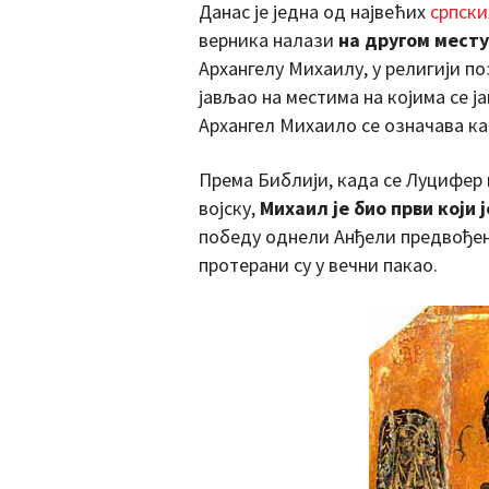
Данас је једна од највећих
српски
верника налази
на другом мест
Архангелу Михаилу, у религији по
јављао на местима на којима се 
Архангел Михаило се означава као 
Према Библији, када се Луцифер 
војску,
Михаил је био први који
победу однели Анђели предвођен
протерани су у вечни пакао.