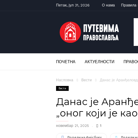
Петак, јул 31, 2026
О нама
Правила
ПУТЕВИМА
ПРАВОСЛАВЉА
ПОЧЕТНА
АКТУЕЛНОСТИ
ПРАВО
Насловна
Вести
Данас је Аранђеловда
Вести
Данас је Аранђ
„оног који је као
новембар 21, 2025
1
Подели на фејсбуку
Подели н