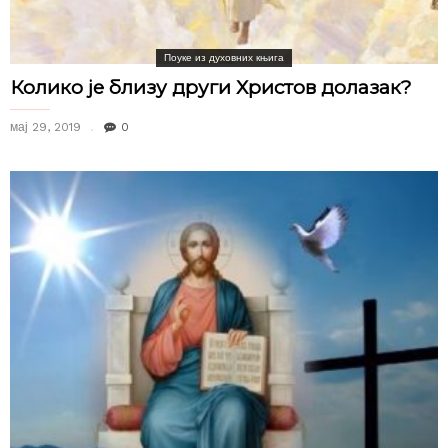
Поуке из духовних књига
Колико је близу други Христов долазак?
мај 29, 2019
0