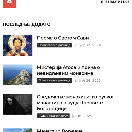
ПРЕТПЛАТИТЕ СЕ
ПОСЛЕДЊЕ ДОДАТО
Песме о Светом Сави
јануар 18, 2026
Православна ризница
Мистерија Атоса и прича о
невидљивим монасима
април 24, 2025
Православна ризница
Сведочење монахиње из руског
манастира о чуду Пресвете
Богородице
јул 16, 2024
Чуда у православљу
Манастир Вољавча