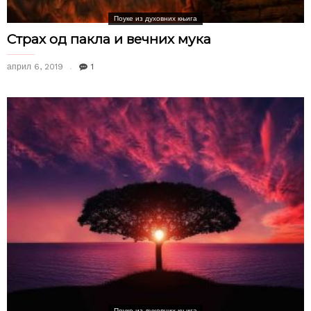
Поуке из духовних књига
Страх од пакла и вечних мука
април 6, 2019
1
Поуке из духовних књига