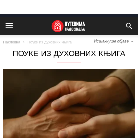
Истакнуте објаве
Насловна
Поуке из духовних књига
ПОУКЕ ИЗ ДУХОВНИХ КЊИГА