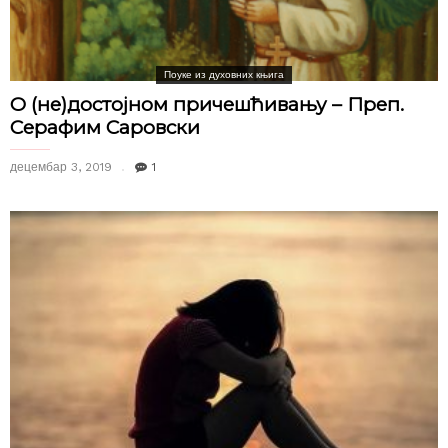
Поуке из духовних књига
О (не)достојном причешћивању – Преп.
Серафим Саровски
децембар 3, 2019
1