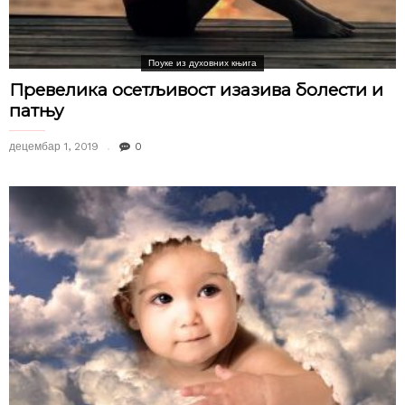
Поуке из духовних књига
Превелика осетљивост изазива болести и
патњу
децембар 1, 2019
0