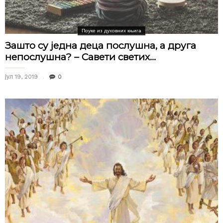
Поуке из духовних књига
Зашто су једна деца послушна, а друга
непослушна? – Савети светих...
јул 19, 2019
0