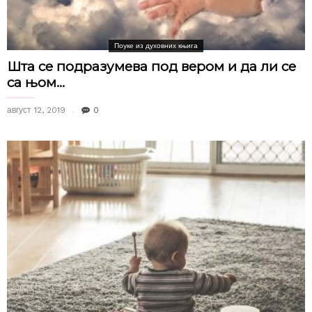
Поуке из духовних књига
Шта се подразумева под вером и да ли се
са њом...
август 12, 2019
0