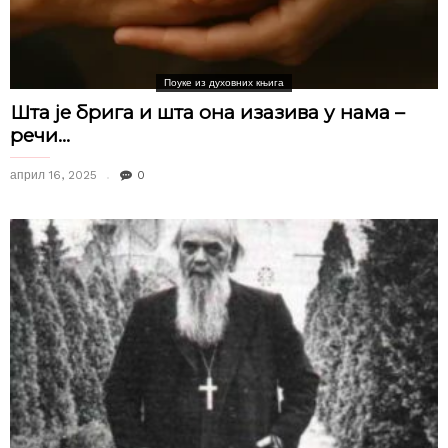
Поуке из духовних књига
Шта је брига и шта она изазива у нама –
речи...
април 16, 2025
0