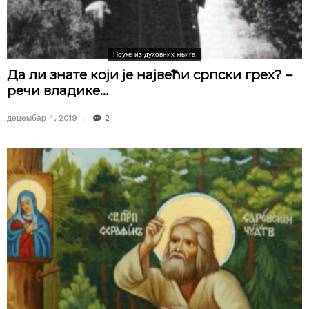
Поуке из духовних књига
Да ли знате који је највећи српски грех? –
речи владике...
децембар 4, 2019
2