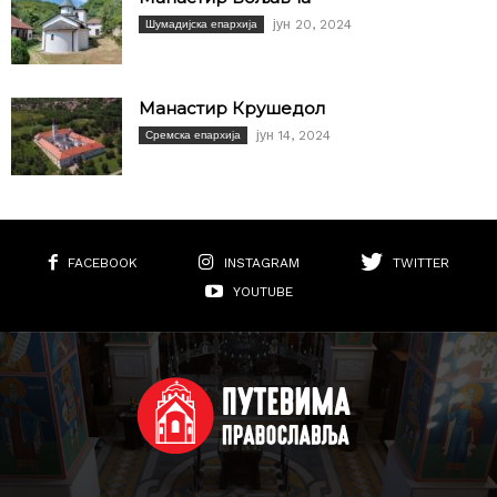
јун 20, 2024
Шумадијска епархија
Манастир Крушедол
јун 14, 2024
Сремска епархија
FACEBOOK
INSTAGRAM
TWITTER
YOUTUBE