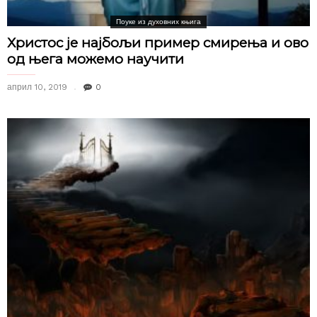
Поуке из духовних књига
Христос је најбољи пример смирења и ово
од њега можемо научити
април 10, 2019
0