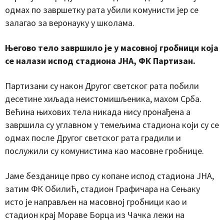
одмах по завршетку рата убили комунисти јер се
залагао за веронауку у школама.
Његово тело завршило је у масовној гробници која
се налази испод стадиона ЈНА, ФК Партизан.
Партизани су након Другог светског рата побили
десетине хиљада неистомишљеника, махом Срба.
Већина њихових тела никада нису пронађена а
завршила су углавном у темељима стадиона који су се
одмах после Другог светског рата градили и
послужили су комунистима као масовне гробнице.
Јаме безданице прво су копане испод стадиона ЈНА,
затим ФК Обилић, стадион Графичара на Сењаку
исто је направљен на масовној гробници као и
стадион крај Мораве Борца из Чачка лежи на