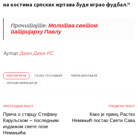
на костима српских жртава буде играо фудбал.“
Прочитајте:
Молитва светом
патријарху Павлу
Аутор:
Деан Деки РС
КЉУЧНЕ РЕЧИ
ГОЈКО СТОЈЧЕВИЋ
ПАТРИЈАРХ ПАВЛЕ
СРПСКИ ПАТРИЈАРСИ
ПРЕТХОДНИ ТЕКСТ
СЛЕДЕЋИ ТЕКСТ
Прича о старцу Стефану
Како је принц Растко
Каруљском – последњим
Немањић постао Свети Сава
изданком свете лозе
Немањића