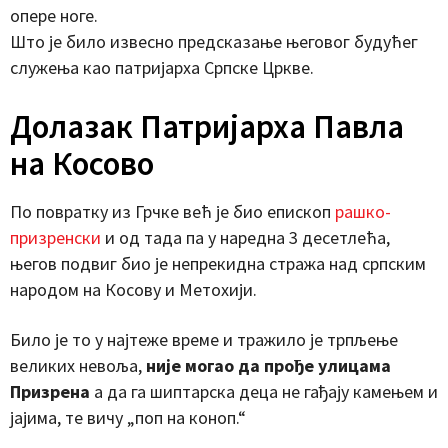
опере ноге.
Што је било извесно предсказање његовог будућег
служења као патријарха Српске Цркве.
Долазак Патријарха Павла
на Косово
По повратку из Грчке већ је био епископ
рашко-
призренски
и од тада па у наредна 3 десетлећа,
његов подвиг био је непрекидна стража над српским
народом на Косову и Метохији.
Било је то у најтеже време и тражило је трпљење
великих невоља,
није могао да прође улицама
Призрена
а да га шиптарска деца не гађају камењем и
јајима, те вичу „поп на коноп.“