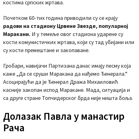
костима српских жртава.
Почетком 60-тих година приводили су се крају
радови на стадиону Црвене Звезде, популарној
Маракани.
И у темеље овог стадиона ударене су
кости комунистичких жртава, који су тад убијани или
су кости премештане и закопаване.
Гробари, навијачи Партизана данас имају песму која
каже „Да се сруши Маракана да нађемо Ђенерала.“
Асоцирајући да је Ђенерал Дража Михаиловић
касније закопан испод Маракане. Мада, ситуација и
са друге стране Топчидерског брда није ништа боља.
Долазак Павла у манастир
Рача