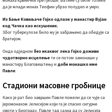
монаха крвнички претукоше. Батине су биле толике
да је млади монах Теофин убрзо полудео и умро.
Из Бање Ковиљаче Гојко одлази у манастир Вујан
код Чачка као искушеник.
Због туберкулозе било му је забрањено да обедује са
братијом.
Онда одједном
без икаквог лека Гојко доживи
чудотворно исцелење
те се потом замонаши у
манастиру Благовештењу и
доби монашко име
Павле
.
Стадиони масовне гробнице
Како је рат био завршен Павле пожели да се чује са
јеромонахом Јелисејом који га је спасио сигурне
смрти у Београду. Павле тад сазна да су Јелисеја