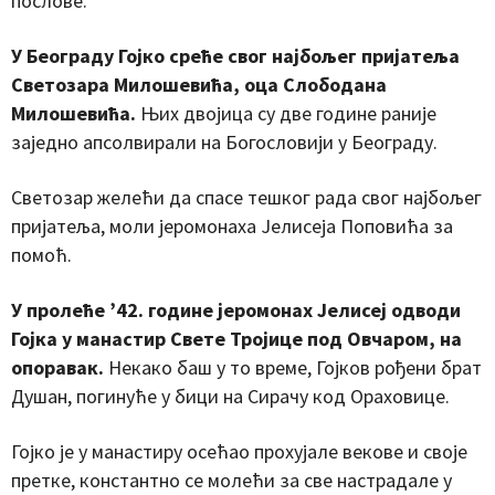
послове.
У Београду Гојко среће свог најбољег пријатеља
Светозара Милошевића, оца Слободана
Милошевића.
Њих двојица су две године раније
заједно апсолвирали на Богословији у Београду.
Светозар желећи да спасе тешког рада свог најбољег
пријатеља, моли јеромонаха Јелисеја Поповића за
помоћ.
У пролеће ’42. године јеромонах Јелисеј одводи
Гојка у манастир Свете Тројице под Овчаром, на
опоравак.
Некако баш у то време, Гојков рођени брат
Душан, погинуће у бици на Сирачу код Ораховице.
Гојко је у манастиру осећао прохујале векове и своје
претке, константно се молећи за све настрадале у