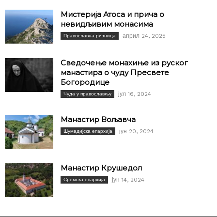
Мистерија Атоса и прича о
невидљивим монасима
април 24, 2025
Православна ризница
Сведочење монахиње из руског
манастира о чуду Пресвете
Богородице
јул 16, 2024
Чуда у православљу
Манастир Вољавча
јун 20, 2024
Шумадијска епархија
Манастир Крушедол
јун 14, 2024
Сремска епархија