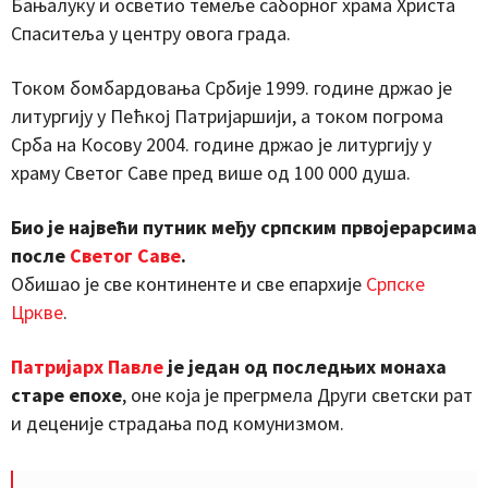
Бањалуку и осветио темеље саборног храма Христа
Спаситеља у центру овога града.
Током бомбардовања Србије 1999. године држао је
литургију у Пећкој Патријаршији, а током погрома
Срба на Косову 2004. године држао је литургију у
храму Светог Саве пред више од 100 000 душа.
Био је највећи путник међу српским првојерарсима
после
Светог Саве
.
Обишао је све континенте и све епархије
Српске
Цркве
.
Патријарх Павле
је један од последњих монаха
старе епохе
, оне која је прегрмела Други светски рат
и деценије страдања под комунизмом.