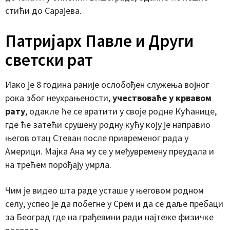
стићи до Сарајева.
Патријарх Павле и Други
светски рат
Иако је 8 година раније ослобођен служења војног
рока због неухрањености,
учествоваће у крвавом
рату
, одакле ће се вратити у своје родне Кућанице,
где ће затећи срушену родну кућу коју је направио
његов отац Стеван после привременог рада у
Америци. Мајка Ана му се у међувремену преудала и
на трећем порођају умрла.
Чим је видео шта раде усташе у његовом родном
селу, успео је да побегне у Срем и да се даље пребаци
за Београд где на грађевини ради најтеже физичке