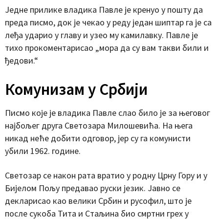
Једне прилике владика Павле је кренуо у пошту да
преда писмо, док је чекао у реду један шиптар га је са
леђа ударио у главу и узео му камилавку. Павле је
тихо прокоментарисао „мора да су вам такви били и
ђедови.“
Комунизам у Србији
Писмо које је владика Павле слао било је за његовог
најбољег друга Светозара Милошевића. На њега
никад неће добити одговор, јер су га комунисти
убили 1962. године.
Светозар се након рата вратио у родну Црну Гору и у
Бијелом Пољу предавао руски језик. Јавно се
декларисао као велики Србин и русофил, што је
после сукоба Тита и Стаљина био смртни грех у