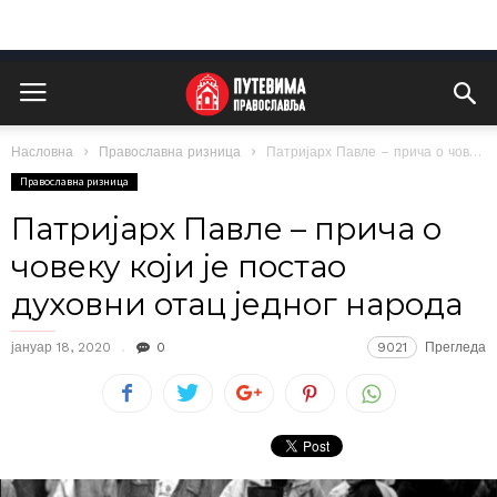
Насловна
Православна ризница
Патријарх Павле – прича о човеку који је постао духовни отац једног...
Православна ризница
Патријарх Павле – прича о
човеку који је постао
духовни отац једног народа
јануар 18, 2020
0
9021
Прегледа