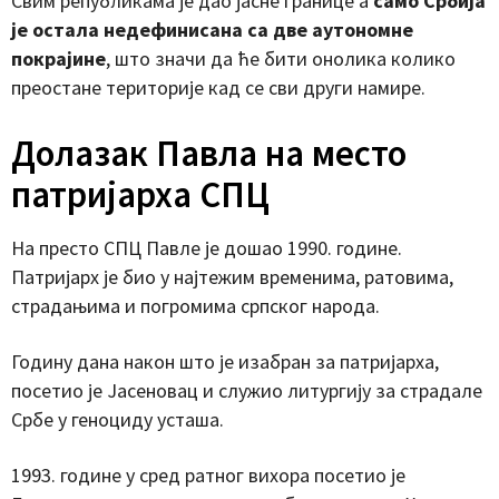
Свим републикама је дао јасне границе а
само Србија
је остала недефинисана са две аутономне
покрајине
, што значи да ће бити онолика колико
преостане територије кад се сви други намире.
Долазак Павла на место
патријарха СПЦ
На престо СПЦ Павле је дошао 1990. године.
Патријарх је био у најтежим временима, ратовима,
страдањима и погромима српског народа.
Годину дана након што је изабран за патријарха,
посетио је Јасеновац и служио литургију за страдале
Србе у геноциду усташа.
1993. године у сред ратног вихора посетио је