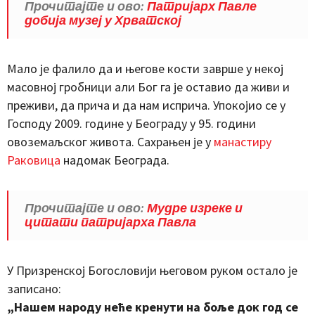
Прочитајте и ово:
Патријарх Павле
добија музеј у Хрватској
Мало је фалило да и његове кости заврше у некој
масовној гробници али Бог га је оставио да живи и
преживи, да прича и да нам исприча. Упокојио се у
Господу 2009. године у Београду у 95. години
овоземаљског живота. Сахрањен је у
манастиру
Раковица
надомак Београда.
Прочитајте и ово:
Мудре изреке и
цитати патријарха Павла
У Призренској Богословији његовом руком остало је
записано:
„Нашем народу неће кренути на боље док год се