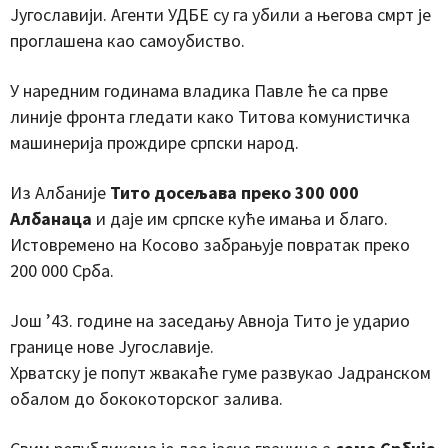
Југославији. Агенти УДБЕ су га убили а његова смрт је
проглашена као самоубиство.
У наредним годинама владика Павле ће са прве
линије фронта гледати како Титова комунистичка
машинерија прождире српски народ.
Из Албаније
Тито досељава преко 300 000
Албанаца
и даје им српске куће имања и благо.
Истовремено на Косово забрањује повратак преко
200 000 Срба.
Још ’43. године на заседању Авноја Тито је ударио
границе нове Југославије.
Хрватску је попут жвакаће гуме развукао Јадранском
обалом до бококоторског залива.