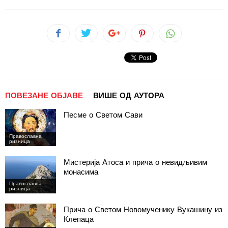
ПОВЕЗАНЕ ОБЈАВЕ
ВИШЕ ОД АУТОРА
Песме о Светом Сави
Православна
ризница
Мистерија Атоса и прича о невидљивим
монасима
Православна
ризница
Прича о Светом Новомученику Вукашину из
Клепаца