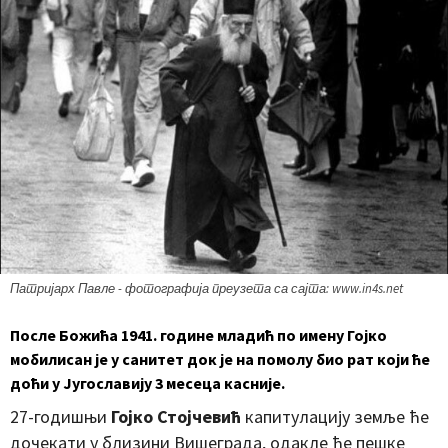
Патријарх Павле - фотографија преузета са сајта: www.in4s.net
После Божића 1941. године младић по имену Гојко
мобилисан је у санитет док је на помолу био рат који ће
доћи у Југославију 3 месеца касније.
27-годишњи
Гојко Стојчевић
капитулацију земље ће
дочекати у близини Вишеграда, одакле ће пешке