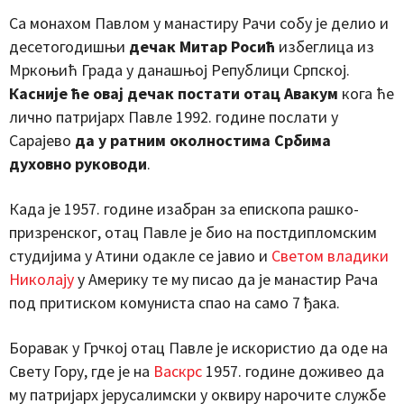
Са монахом Павлом у манастиру Рачи собу је делио и
десетогодишњи
дечак Митар Росић
избеглица из
Мркоњић Града у данашњој Републици Српској.
Касније ће овај дечак постати отац Авакум
кога ће
лично патријарх Павле 1992. године послати у
Сарајево
да у ратним околностима Србима
духовно руководи
.
Када је 1957. године изабран за епископа рашко-
призренског, отац Павле је био на постдипломским
студијима у Атини одакле се јавио и
Светом владики
Николају
у Америку те му писао да је манастир Рача
под притиском комуниста спао на само 7 ђака.
Боравак у Грчкој отац Павле је искористио да оде на
Свету Гору, где је на
Васкрс
1957. године доживео да
му патријарх јерусалимски у оквиру нарочите службе