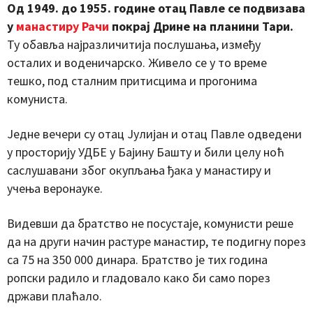
Од 1949. до 1955. године отац Павле се подвизава
у
манастиру Рачи
покрај Дрине на планини Тари.
Ту обавља најразличитија послушања, између
осталих и воденичарско. Живело се у то време
тешко, под сталним притисцима и прогонима
комуниста.
Једне вечери су отац Јулијан и отац Павле одведени
у просторију УДБЕ у Бајину Башту и били целу ноћ
саслушавани због окупљања ђака у манастиру и
учења веронауке.
Видевши да братство не посустаје, комунисти реше
да на други начин растуре манастир, те подигну порез
са 75 на 350 000 динара. Братство је тих година
ропски радило и гладовало како би само порез
држави плаћало.