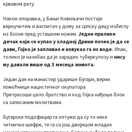
крвавом рату.
Након опоравка, у Бањи Ковиљачи постаје
вероучитељ и васпитач у дому за српску децу избеглу
из Босне пред усташким ножем.
Једне прилике
дечак који се купао у хладној Дрини почео је да се
дави, Гојко је запливао и извукао га из воде.
Ипак,
толико је назебао да је зарадио туберкулозу и
нису
му давали више од 3 месеца живота.
Један дан на манастир ударише Бугари, верни
помоћници нацистичког окупатора.
Претресоше цело братство и код Гојка нађоше блок
са записаним молитвама.
Бугарски подофицир га оптужи да су то неке
четничке шифре, те га са још двојицом младих